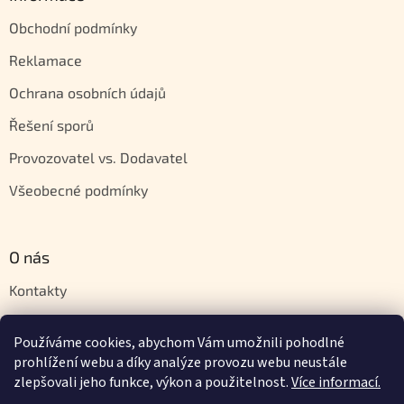
Obchodní podmínky
Reklamace
Ochrana osobních údajů
Řešení sporů
Provozovatel vs. Dodavatel
Všeobecné podmínky
O nás
Kontakty
Velkoobchod
Používáme cookies, abychom Vám umožnili pohodlné
Napište nám
prohlížení webu a díky analýze provozu webu neustále
zlepšovali jeho funkce, výkon a použitelnost.
Více informací.