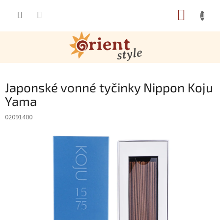
Přejít na obsah
NÁKUP
Japonské vonné tyčinky Nippon Koju
Yama
02091400