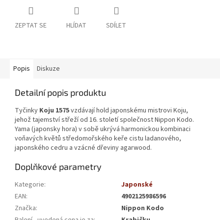
ZEPTAT SE
HLÍDAT
SDÍLET
Popis
Diskuze
Detailní popis produktu
Tyčinky
Koju 1575
vzdávají hold japonskému mistrovi Koju,
jehož tajemství střeží od 16. století společnost Nippon Kodo.
Yama (japonsky hora) v sobě ukrývá harmonickou kombinaci
voňavých květů středomořského keře cistu ladanového,
japonského cedru a vzácné dřeviny agarwood.
Doplňkové parametry
Kategorie
:
Japonské
EAN
:
4902125986596
Značka
:
Nippon Kodo