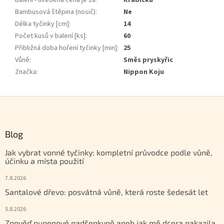
Balení - uvedená cena je za
:
Krabičku
Bambusová štěpina (nosič)
:
Ne
Délka tyčinky [cm]
:
14
Počet kusů v balení [ks]
:
60
Přibližná doba hoření tyčinky [min]
:
25
Vůně
:
Směs pryskyřic
Značka
:
Nippon Koju
Zápatí
Blog
Jak vybrat vonné tyčinky: kompletní průvodce podle vůně,
účinku a místa použití
7.8.2026
Santalové dřevo: posvátná vůně, která roste šedesát let
5.8.2026
Zpověď pupenové nadšenkyně aneb jak mě dcera nakazila