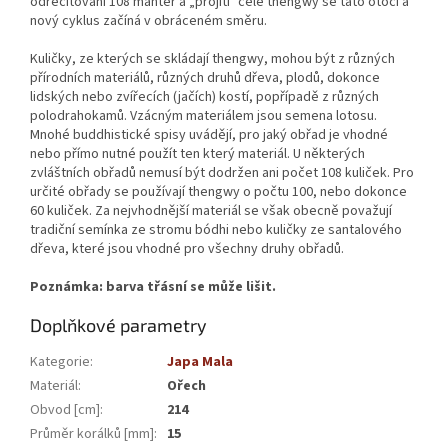
odrecitování 108 manter a „projití" celé thengwy se tato otočí a
nový cyklus začíná v obráceném směru.
Kuličky, ze kterých se skládají thengwy, mohou být z různých
přírodních materiálů, různých druhů dřeva, plodů, dokonce
lidských nebo zvířecích (jačích) kostí, popřípadě z různých
polodrahokamů. Vzácným materiálem jsou semena lotosu.
Mnohé buddhistické spisy uvádějí, pro jaký obřad je vhodné
nebo přímo nutné použít ten který materiál. U některých
zvláštních obřadů nemusí být dodržen ani počet 108 kuliček. Pro
určité obřady se používají thengwy o počtu 100, nebo dokonce
60 kuliček. Za nejvhodnější materiál se však obecně považují
tradiční semínka ze stromu bódhi nebo kuličky ze santalového
dřeva, které jsou vhodné pro všechny druhy obřadů.
Poznámka: barva třásní se může lišit.
Doplňkové parametry
Kategorie
:
Japa Mala
Materiál
:
Ořech
Obvod [cm]
:
214
Průměr korálků [mm]
:
15