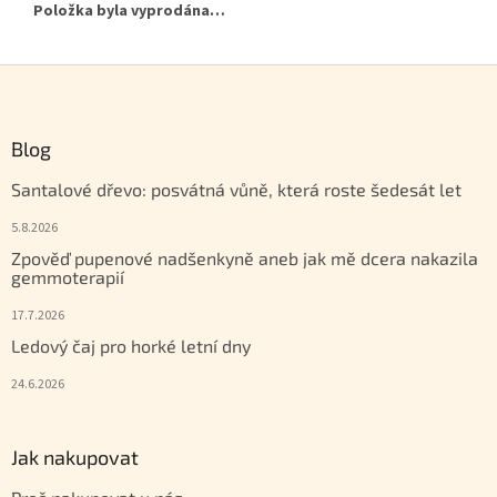
Položka byla vyprodána…
Zápatí
Blog
Santalové dřevo: posvátná vůně, která roste šedesát let
5.8.2026
Zpověď pupenové nadšenkyně aneb jak mě dcera nakazila
gemmoterapií
17.7.2026
Ledový čaj pro horké letní dny
24.6.2026
Jak nakupovat