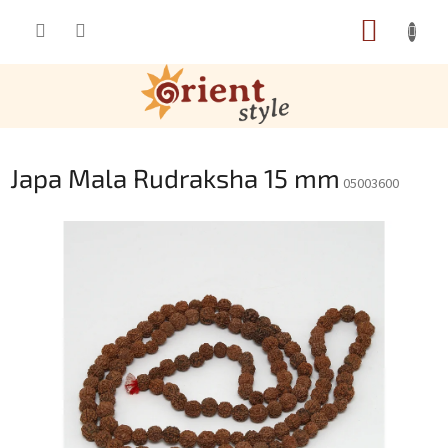
Přejít na obsah
NÁKUP
Japa Mala Rudraksha 15 mm
05003600