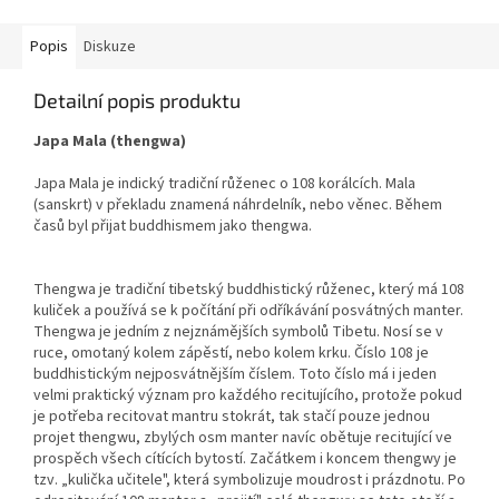
Popis
Diskuze
Detailní popis produktu
Japa Mala (thengwa)
Japa Mala je indický tradiční růženec o 108 korálcích. Mala
(sanskrt) v překladu znamená náhrdelník, nebo věnec. Během
časů byl přijat buddhismem jako thengwa.
Thengwa je tradiční tibetský buddhistický růženec, který má 108
kuliček a používá se k počítání při odříkávání posvátných manter.
Thengwa je jedním z nejznámějších symbolů Tibetu. Nosí se v
ruce, omotaný kolem zápěstí, nebo kolem krku. Číslo 108 je
buddhistickým nejposvátnějším číslem. Toto číslo má i jeden
velmi praktický význam pro každého recitujícího, protože pokud
je potřeba recitovat mantru stokrát, tak stačí pouze jednou
projet thengwu, zbylých osm manter navíc obětuje recitující ve
prospěch všech cítících bytostí. Začátkem i koncem thengwy je
tzv. „kulička učitele", která symbolizuje moudrost i prázdnotu. Po