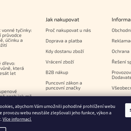
Jak nakupovat
Informa
t vonné tyčinky:
Proč nakupovat u nás
Obchodn
í průvodce
ě, účinku a
Doprava a platba
Reklama
žití
Kdy dostanu zboží
Ochrana 
Vrácení zboží
Řešení s
 dřevo:
vůně, která
B2B nákup
Provozov
esát let
Dodavat
Puncovní zákon a
puncovní značky
Všeobec
upenové
ně aneb jak mě
Platební brána Comgate
azila
ookies, abychom Vám umožnili pohodlné prohlížení webu
apií
ze provozu webu neustále zlepšovali jeho funkce, výkon a
t.
Více informací.