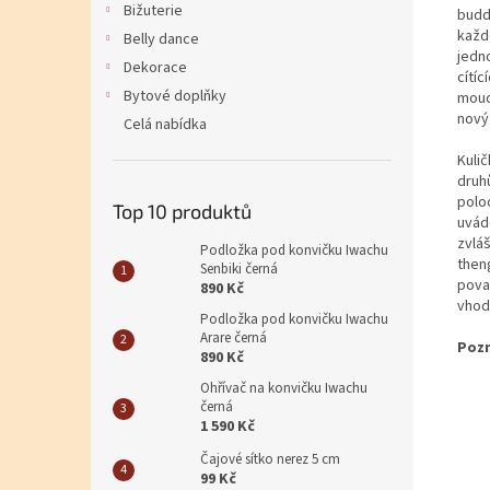
Bižuterie
budd
každ
Belly dance
jedn
Dekorace
cítíc
Bytové doplňky
moudr
nový
Celá nabídka
Kuli
druh
polo
Top 10 produktů
uvád
zvlá
Podložka pod konvičku Iwachu
then
Senbiki černá
pova
890 Kč
vhod
Podložka pod konvičku Iwachu
Arare černá
Pozn
890 Kč
Ohřívač na konvičku Iwachu
černá
1 590 Kč
Čajové sítko nerez 5 cm
99 Kč