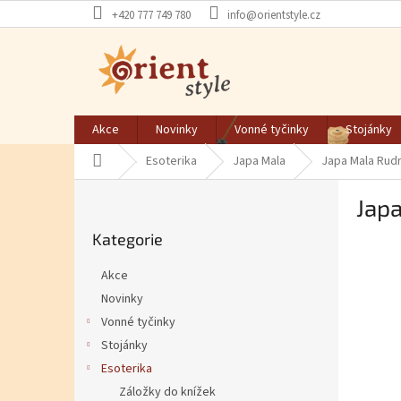
Přejít na obsah
+420 777 749 780
info@orientstyle.cz
Akce
Novinky
Vonné tyčinky
Stojánky
Domů
Esoterika
Japa Mala
Japa Mala Rud
Postranní panel
Jap
Přeskočit kategorie
Kategorie
Akce
Novinky
Vonné tyčinky
Stojánky
Esoterika
Záložky do knížek