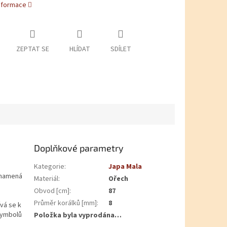
informace
ZEPTAT SE
HLÍDAT
SDÍLET
Doplňkové parametry
Kategorie
:
Japa Mala
 znamená
Materiál
:
Ořech
Obvod [cm]
:
87
Průměr korálků [mm]
:
8
vá se k
symbolů
Položka byla vyprodána…