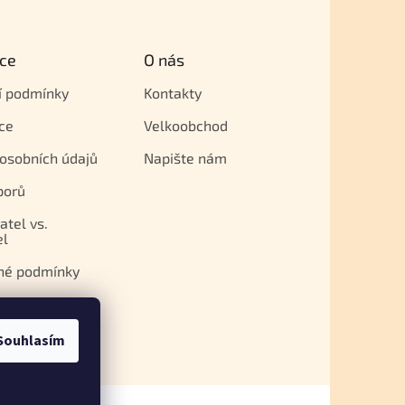
ce
O nás
í podmínky
Kontakty
ce
Velkoobchod
osobních údajů
Napište nám
porů
atel vs.
el
né podmínky
Souhlasím