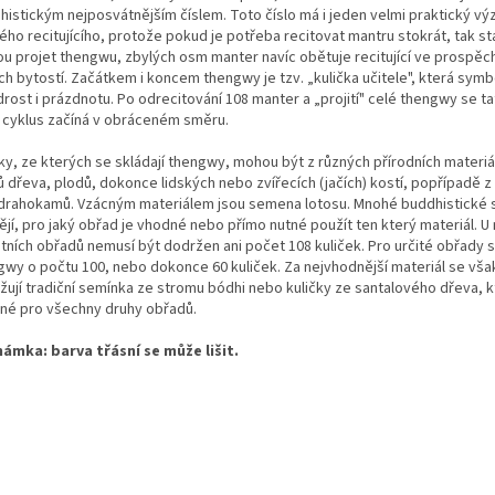
histickým nejposvátnějším číslem. Toto číslo má i jeden velmi praktický v
ého recitujícího, protože pokud je potřeba recitovat mantru stokrát, tak s
ou projet thengwu, zbylých osm manter navíc obětuje recitující ve prospěc
ích bytostí. Začátkem i koncem thengwy je tzv. „kulička učitele", která symb
ost i prázdnotu. Po odrecitování 108 manter a „projití" celé thengwy se ta
 cyklus začíná v obráceném směru.
čky, ze kterých se skládají thengwy, mohou být z různých přírodních materiá
ů dřeva, plodů, dokonce lidských nebo zvířecích (jačích) kostí, popřípadě z
drahokamů. Vzácným materiálem jsou semena lotosu. Mnohé buddhistické 
ějí, pro jaký obřad je vhodné nebo přímo nutné použít ten který materiál. U
štních obřadů nemusí být dodržen ani počet 108 kuliček. Pro určité obřady s
gwy o počtu 100, nebo dokonce 60 kuliček. Za nejvhodnější materiál se vš
žují tradiční semínka ze stromu bódhi nebo kuličky ze santalového dřeva, k
né pro všechny druhy obřadů.
ámka: barva třásní se může lišit.