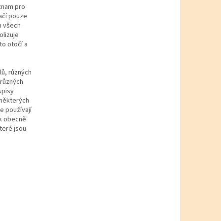
ýznam pro
tačí pouze
h všech
olizuje
to otočí a
lů, různých
 různých
spisy
 některých
e používají
ak obecně
teré jsou