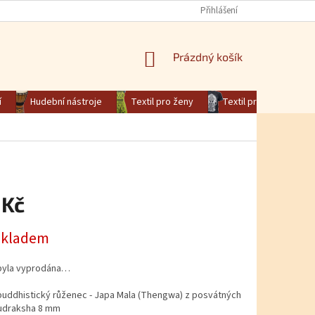
Přihlášení
NÁKUPNÍ KOŠÍK
Prázdný košík
í
Hudební nástroje
Textil pro ženy
Textil pro muže
 Kč
na:
skladem
byla vyprodána…
buddhistický růženec - Japa Mala (Thengwa) z posvátných
udraksha 8 mm