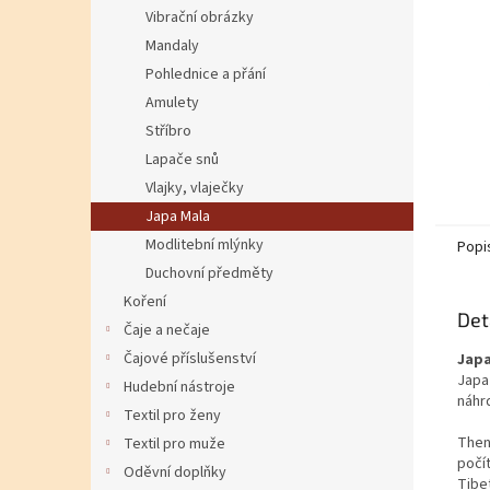
Vibrační obrázky
Mandaly
Pohlednice a přání
Amulety
Stříbro
Lapače snů
Vlajky, vlaječky
Japa Mala
Modlitební mlýnky
Popi
Duchovní předměty
Koření
Det
Čaje a nečaje
Čajové příslušenství
Japa
Japa 
Hudební nástroje
náhr
Textil pro ženy
Then
Textil pro muže
počí
Oděvní doplňky
Tibe