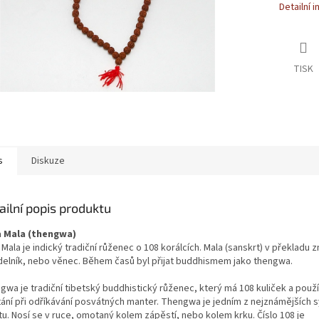
Detailní 
TISK
s
Diskuze
ailní popis produktu
 Mala (thengwa)
Mala je indický tradiční růženec o 108 korálcích. Mala (sanskrt) v překladu
delník, nebo věnec. Během časů byl přijat buddhismem jako thengwa.
gwa je tradiční tibetský buddhistický růženec, který má 108 kuliček a použí
tání při odříkávání posvátných manter. Thengwa je jedním z nejznámějších 
tu. Nosí se v ruce, omotaný kolem zápěstí, nebo kolem krku. Číslo 108 je