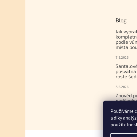
Blog
Jak vybra
kompletn
podle vůn
místa pou
7.8.2026
Santalové
posvátná 
roste šed
5.8.2026
Zpověď p
nadšenky
dcera nak
Používáme c
gemmoter
a díky analý
17.7.2026
použitelnos