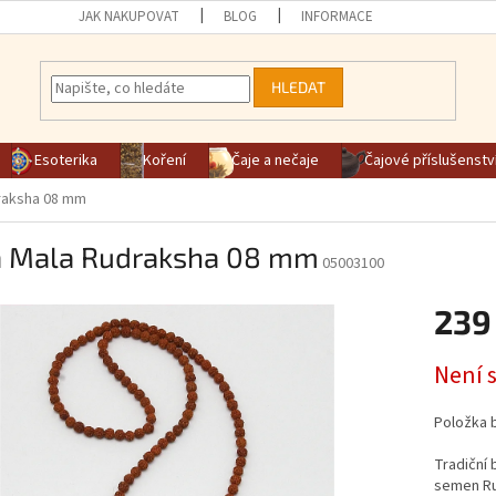
JAK NAKUPOVAT
BLOG
INFORMACE
HLEDAT
Esoterika
Koření
Čaje a nečaje
Čajové příslušenstv
raksha 08 mm
a Mala Rudraksha 08 mm
05003100
239
Měrná ce
Není 
Položka 
Tradiční 
semen R