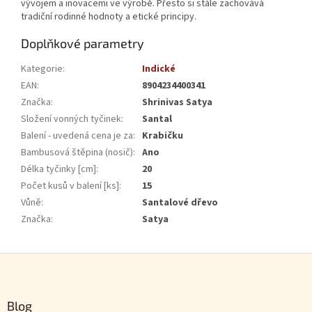
vývojem a inovacemi ve výrobě. Přesto si stále zachovává
tradiční rodinné hodnoty a etické principy.
Doplňkové parametry
Kategorie
:
Indické
EAN
:
8904234400341
Značka
:
Shrinivas Satya
Složení vonných tyčinek
:
Santal
Balení - uvedená cena je za
:
Krabičku
Bambusová štěpina (nosič)
:
Ano
Délka tyčinky [cm]
:
20
Počet kusů v balení [ks]
:
15
Vůně
:
Santalové dřevo
Značka
:
Satya
Zápatí
Blog