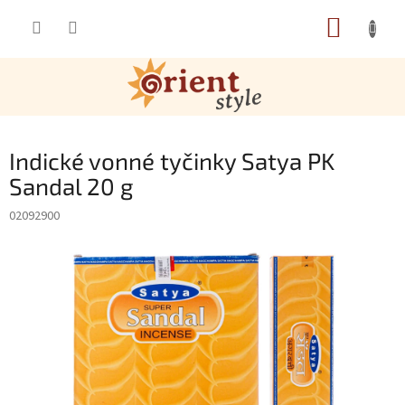
Přejít na obsah
NÁKUP
Indické vonné tyčinky Satya PK
Sandal 20 g
02092900