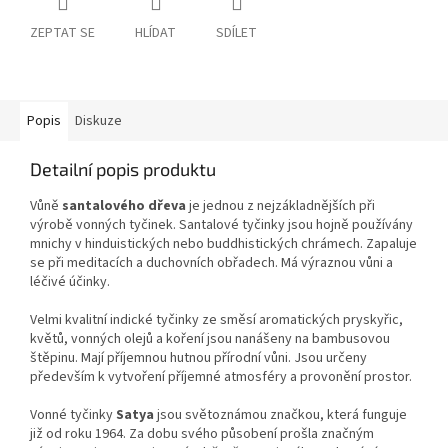
ZEPTAT SE
HLÍDAT
SDÍLET
Popis
Diskuze
Detailní popis produktu
Vůně
santalového dřeva
je jednou z nejzákladnějších při
výrobě vonných tyčinek. Santalové tyčinky jsou hojně používány
mnichy v hinduistických nebo buddhistických chrámech. Zapaluje
se při meditacích a duchovních obřadech. Má výraznou vůni a
léčivé účinky.
Velmi kvalitní indické tyčinky ze směsí aromatických pryskyřic,
květů, vonných olejů a koření jsou nanášeny na bambusovou
štěpinu. Mají příjemnou hutnou přírodní vůni. Jsou určeny
především k vytvoření příjemné atmosféry a provonění prostor.
Vonné tyčinky
Satya
jsou světoznámou značkou, která funguje
již od roku 1964. Za dobu svého působení prošla značným