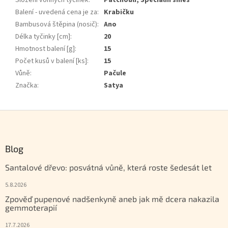
Složení vonných tyčinek
:
Patchouli, Speciální směs
Balení - uvedená cena je za
:
Krabičku
Bambusová štěpina (nosič)
:
Ano
Délka tyčinky [cm]
:
20
Hmotnost balení [g]
:
15
Počet kusů v balení [ks]
:
15
Vůně
:
Pačule
Značka
:
Satya
Zápatí
Blog
Santalové dřevo: posvátná vůně, která roste šedesát let
5.8.2026
Zpověď pupenové nadšenkyně aneb jak mě dcera nakazila
gemmoterapií
17.7.2026