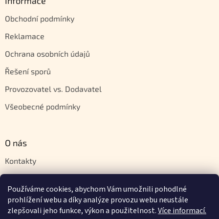
Informace
Obchodní podmínky
Reklamace
Ochrana osobních údajů
Řešení sporů
Provozovatel vs. Dodavatel
Všeobecné podmínky
O nás
Kontakty
Velkoobchod
Používáme cookies, abychom Vám umožnili pohodlné
Napište nám
prohlížení webu a díky analýze provozu webu neustále
zlepšovali jeho funkce, výkon a použitelnost.
Více informací.