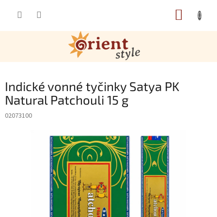
Přejít na obsah
NÁKUP
Indické vonné tyčinky Satya PK
Natural Patchouli 15 g
02073100