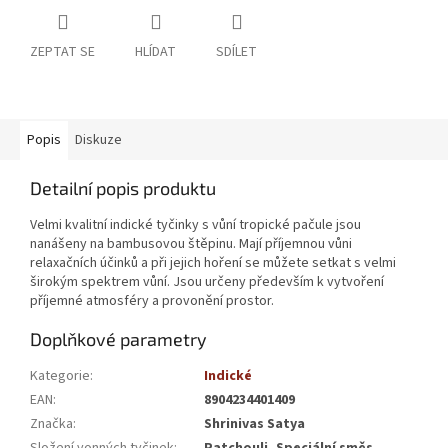
ZEPTAT SE
HLÍDAT
SDÍLET
Popis
Diskuze
Detailní popis produktu
Velmi kvalitní indické tyčinky s vůní tropické pačule jsou
nanášeny na bambusovou štěpinu. Mají příjemnou vůni
relaxačních účinků a při jejich hoření se můžete setkat s velmi
širokým spektrem vůní. Jsou určeny především k vytvoření
příjemné atmosféry a provonění prostor.
Doplňkové parametry
Kategorie
:
Indické
EAN
:
8904234401409
Značka
:
Shrinivas Satya