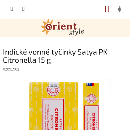
Přejít na obsah
NÁKUP
Indické vonné tyčinky Satya PK
Citronella 15 g
02091902