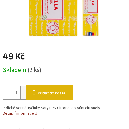
49 Kč
Měrná cena:
Skladem
(2 ks)
Přidat do košíku
Indické vonné tyčinky Satya PK Citronella s vůní citronely
Detailní informace