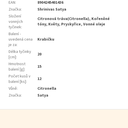
EAN
:
8904245401436
Značka
:
Shrinivas Satya
Složení
Citronová tráva(Citronella), Kořeněné
vonných
tóny, Květy, Pryskyřice, Vonné oleje
tyčinek
:
Balení -
uvedená cena
Krabičku
je za
:
Délka tyčinky
20
[cm]
:
Hmotnost
15
balení [g]
:
Počet kusů v
12
balení [ks]
:
Vůně
:
Citronella
Značka
:
Satya
Zápatí