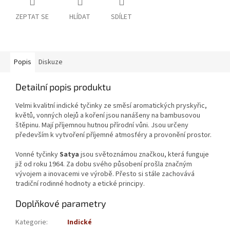
ZEPTAT SE
HLÍDAT
SDÍLET
Popis
Diskuze
Detailní popis produktu
Velmi kvalitní indické tyčinky ze směsí aromatických pryskyřic,
květů, vonných olejů a koření jsou nanášeny na bambusovou
štěpinu. Mají příjemnou hutnou přírodní vůni. Jsou určeny
především k vytvoření příjemné atmosféry a provonění prostor.
Vonné tyčinky
Satya
jsou světoznámou značkou, která funguje
již od roku 1964. Za dobu svého působení prošla značným
vývojem a inovacemi ve výrobě. Přesto si stále zachovává
tradiční rodinné hodnoty a etické principy.
Doplňkové parametry
Kategorie
:
Indické