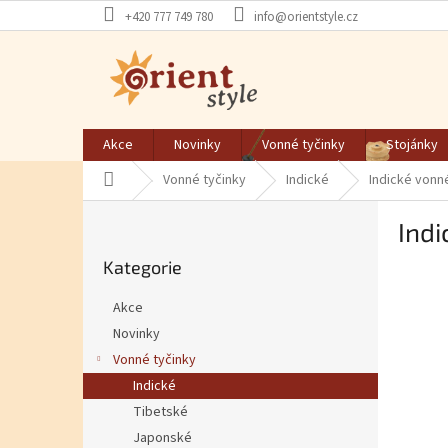
Přejít na obsah
+420 777 749 780
info@orientstyle.cz
Akce
Novinky
Vonné tyčinky
Stojánky
Domů
Vonné tyčinky
Indické
Indické vonn
Postranní panel
Indi
Přeskočit kategorie
Kategorie
Akce
Novinky
Vonné tyčinky
Indické
Tibetské
Japonské