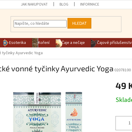
JAK NAKUPOVAT
BLOG
INFORMACE
HLEDAT
Esoterika
Koření
Čaje a nečaje
Čajové příslušenstv
é tyčinky Ayurvedic Yoga
cké vonné tyčinky Ayurvedic Yoga
02078100
49 
Měrná ce
Skla