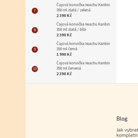
Čajová konvička Iwachu Kanbin
350 ml zlatá / zelená
2 390 Kč
Čajová konvička Iwachu Kanbin
350 ml zlatá / bílá
2 390 Kč
Čajová konvička Iwachu Kanbin
350 ml černá
1 990 Kč
Čajová konvička Iwachu Kanbin
350 ml červená
2 390 Kč
Zápatí
Blog
Jak vybra
kompletn