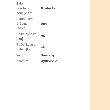
Balení -
uvedená
Krabičku
cena je za
:
Bambusová
štěpina
Ano
(nosič)
:
Délka tyčinky
20
[cm]
:
Počet kusů v
15
balení [ks]
:
Vůně
:
Směs bylin
Značka
:
Ayurvedic