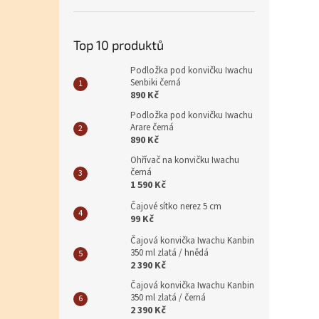
Top 10 produktů
Podložka pod konvičku Iwachu
Senbiki černá
890 Kč
Podložka pod konvičku Iwachu
Arare černá
890 Kč
Ohřívač na konvičku Iwachu
černá
1 590 Kč
Čajové sítko nerez 5 cm
99 Kč
Čajová konvička Iwachu Kanbin
350 ml zlatá / hnědá
2 390 Kč
Čajová konvička Iwachu Kanbin
350 ml zlatá / černá
2 390 Kč