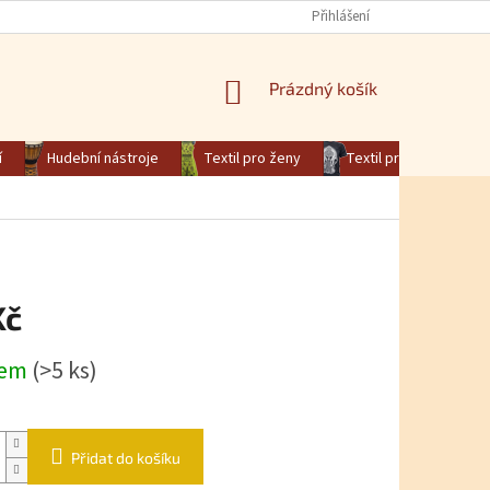
Přihlášení
NÁKUPNÍ KOŠÍK
Prázdný košík
í
Hudební nástroje
Textil pro ženy
Textil pro muže
Kč
na:
dem
(>5 ks)
Přidat do košíku