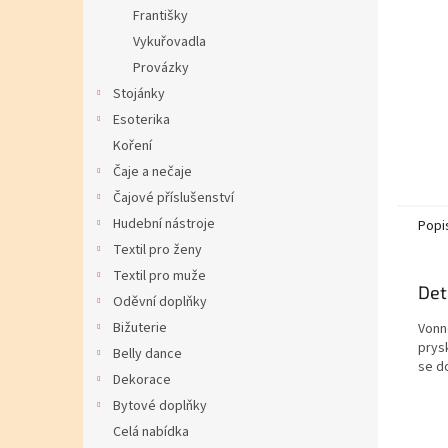
Františky
Vykuřovadla
Provázky
Stojánky
Esoterika
Koření
Čaje a nečaje
Čajové příslušenství
Hudební nástroje
Popi
Textil pro ženy
Textil pro muže
Det
Oděvní doplňky
Bižuterie
Vonn
prysk
Belly dance
se d
Dekorace
Bytové doplňky
Celá nabídka