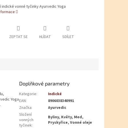
cí indické vonné tyčinky Ayurvedic Yoga
informace
ZEPTAT SE
HLÍDAT
SDÍLET
Doplňkové parametry
du,
Kategorie
:
Indické
urvedic Yoga
EAN
:
8906038340991
.
Značka
:
Ayurvedic
Složení
Byliny, Květy, Med,
vonných
Pryskyřice, Vonné oleje
tyčinek
: