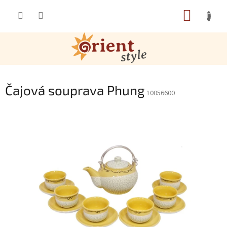
Přejít na obsah
NÁKUP
Čajová souprava Phung
10056600