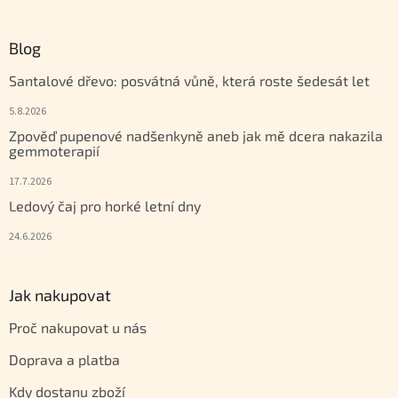
Blog
Santalové dřevo: posvátná vůně, která roste šedesát let
5.8.2026
Zpověď pupenové nadšenkyně aneb jak mě dcera nakazila
gemmoterapií
17.7.2026
Ledový čaj pro horké letní dny
24.6.2026
Jak nakupovat
Proč nakupovat u nás
Doprava a platba
Kdy dostanu zboží