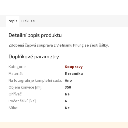
Popis
Diskuze
Detailní popis produktu
Zdobená čajová souprava z Vietnamu Phung se šesti šálky.
Doplňkové parametry
Kategorie
:
Soupravy
Materiál
:
Keramika
Na fotografii je kompletní sada
:
Ano
Objem konvice [ml]
:
350
Ohřívač
:
Ne
Počet šálků [ks]
:
6
Sítko
:
Ne
Zápatí