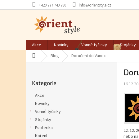
Přejít na obsah
+420 777 749 780
info@orientstyle.cz
Akce
Novinky
Vonné tyčinky
Stojánky
Domů
Blog
Doručení do Vánoc
Postranní panel
Dor
Přeskočit kategorie
Kategorie
16.12.20
Akce
Novinky
Vonné tyčinky
Stojánky
Esoterika
22. 12. 
Koření
nebo na 