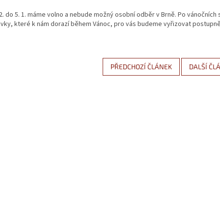
2. do 5. 1. máme volno a nebude možný osobní odběr v Brně. Po vánočních s
vky, které k nám dorazí během Vánoc, pro vás budeme vyřizovat postupně 
PŘEDCHOZÍ ČLÁNEK
DALŠÍ ČL