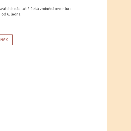
vátcích nás totiž čeká zmíněná inventura.
od 6. ledna.
ÁNEK