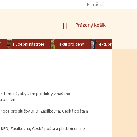
Přihlášení
NÁKUPNÍ KOŠÍK
Prázdný košík
í
Hudební nástroje
Textil pro ženy
Textil pro muže
ch termínů, aby vám produkty z našeho
či po něm.
Vánoce pro služby DPD, Zásilkovna, Česká pošta a
 DPD, Zásilkovna, Česká pošta a platbou online