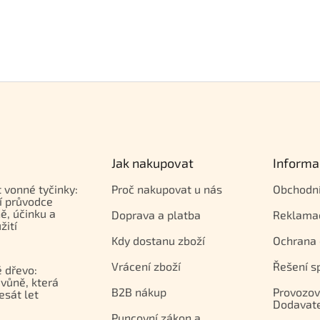
Jak nakupovat
Informa
t vonné tyčinky:
Proč nakupovat u nás
Obchodn
í průvodce
ě, účinku a
Doprava a platba
Reklama
žití
Kdy dostanu zboží
Ochrana 
Vrácení zboží
Řešení s
 dřevo:
vůně, která
B2B nákup
Provozov
esát let
Dodavat
Puncovní zákon a