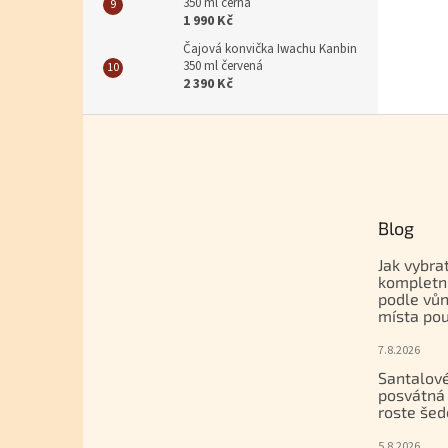
350 ml černá
1 990 Kč
Čajová konvička Iwachu Kanbin
350 ml červená
2 390 Kč
Zápatí
Blog
Jak vybra
kompletn
podle vůn
místa pou
7.8.2026
Santalové
posvátná 
roste šed
5.8.2026