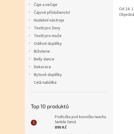
Čaje a nečaje
Od 24. 1
Čajové příslušenství
Objedná
Hudební nástroje
Textil pro ženy
Textil pro muže
Oděvní doplňky
Bižuterie
Belly dance
Dekorace
Bytové doplňky
Celá nabídka
Top 10 produktů
Podložka pod konvičku Iwachu
Senbiki černá
890 Kč