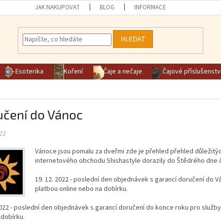
JAK NAKUPOVAT
BLOG
INFORMACE
HLEDAT
Esoterika
Koření
Čaje a nečaje
Čajové příslušenstv
učení do Vánoc
22
Vánoce jsou pomalu za dveřmi zde je přehled přehled důležitý
internetového obchodu Shishastyle dorazily do Štědrého dne 
19. 12. 2022 - poslední den objednávek s garancí doručení do 
platbou online nebo na dobírku.
2022 - poslední den objednávek s garancí doručení do konce roku pro služby
dobírku.