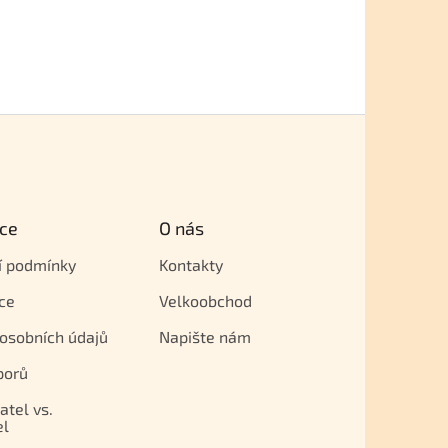
ce
O nás
í podmínky
Kontakty
ce
Velkoobchod
osobních údajů
Napište nám
porů
atel vs.
el