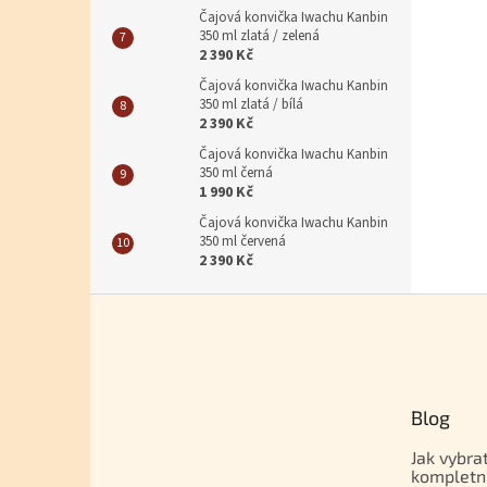
Čajová konvička Iwachu Kanbin
350 ml zlatá / zelená
2 390 Kč
Čajová konvička Iwachu Kanbin
350 ml zlatá / bílá
2 390 Kč
Čajová konvička Iwachu Kanbin
350 ml černá
1 990 Kč
Čajová konvička Iwachu Kanbin
350 ml červená
2 390 Kč
Zápatí
Blog
Jak vybra
kompletn