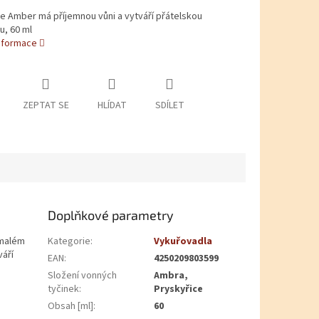
e Amber má příjemnou vůni a vytváří přátelskou
u, 60 ml
informace
ZEPTAT SE
HLÍDAT
SDÍLET
Doplňkové parametry
omalém
Kategorie
:
Vykuřovadla
váří
EAN
:
4250209803599
Složení vonných
Ambra,
tyčinek
:
Pryskyřice
Obsah [ml]
:
60