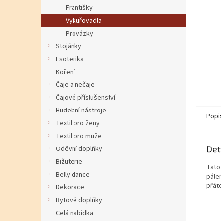
Františky
Vykuřovadla
Provázky
Stojánky
Esoterika
Koření
Čaje a nečaje
Čajové příslušenství
Hudební nástroje
Popi
Textil pro ženy
Textil pro muže
Det
Oděvní doplňky
Bižuterie
Tato
Belly dance
pálen
přát
Dekorace
Bytové doplňky
Celá nabídka