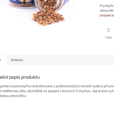
Pryskyřic
atmosfér
Detailní 
TISK
s
Diskuze
ailní popis produktu
 jantarová pryskyřice extraktovaná z prehistorických stromů vydává při p
í nádhernou vůni, obzvláště ve spojení s borovicí či myrhou. Její aroma vyt
elskou atmosféru.