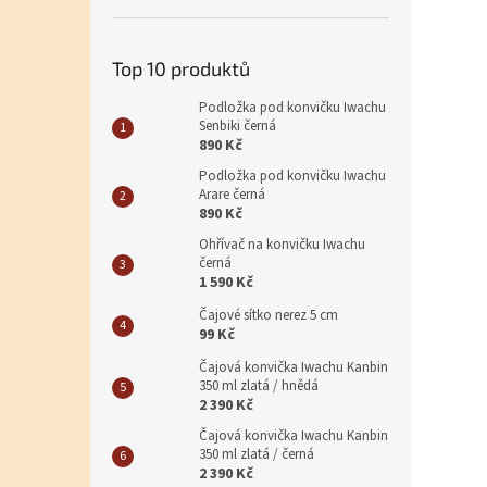
Top 10 produktů
Podložka pod konvičku Iwachu
Senbiki černá
890 Kč
Podložka pod konvičku Iwachu
Arare černá
890 Kč
Ohřívač na konvičku Iwachu
černá
1 590 Kč
Čajové sítko nerez 5 cm
99 Kč
Čajová konvička Iwachu Kanbin
350 ml zlatá / hnědá
2 390 Kč
Čajová konvička Iwachu Kanbin
350 ml zlatá / černá
2 390 Kč