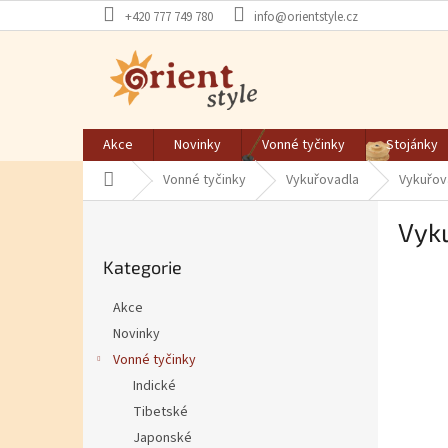
Přejít na obsah
+420 777 749 780
info@orientstyle.cz
Akce
Novinky
Vonné tyčinky
Stojánky
Domů
Vonné tyčinky
Vykuřovadla
Vykuřov
Postranní panel
Vyk
Přeskočit kategorie
Kategorie
Akce
Novinky
Vonné tyčinky
Indické
Tibetské
Japonské