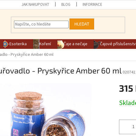
JAK NAKUPOVAT
BLOG
INFORMACE
HLEDAT
Esoterika
Koření
Čaje a nečaje
Čajové příslušenstv
adlo - Pryskyřice Amber 60 ml
uřovadlo - Pryskyřice Amber 60 ml
020741
315
Měrná ce
Skla