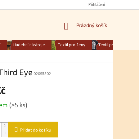
Přihlášení
NÁKUPNÍ KOŠÍK
Prázdný košík
í
Hudební nástroje
Textil pro ženy
Textil pro muže
Third Eye
02095302
Kč
na:
dem
(>5 ks)
Přidat do košíku