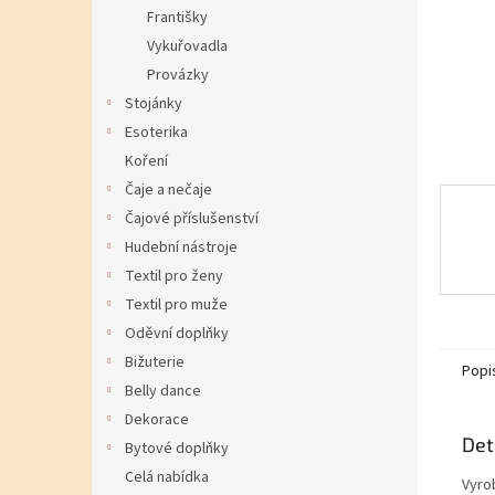
Františky
Vykuřovadla
Provázky
Stojánky
Esoterika
Koření
Čaje a nečaje
Čajové příslušenství
Hudební nástroje
Textil pro ženy
Textil pro muže
Oděvní doplňky
Bižuterie
Popi
Belly dance
Dekorace
Det
Bytové doplňky
Celá nabídka
Vyro