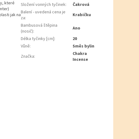
y, které
Složení vonných tyčinek
:
Čakrová
nter)
Balení - uvedená cena je
lasti jak na
Krabičku
za
:
Bambusová štěpina
Ano
(nosič)
:
Délka tyčinky [cm]
:
20
Vůně
:
Směs bylin
Chakra
Značka
:
Incense