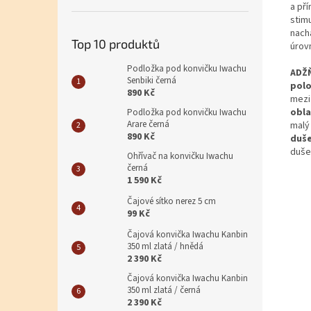
a pří
stim
nachá
Top 10 produktů
úrovn
Podložka pod konvičku Iwachu
ADŽ
Senbiki černá
polo
890 Kč
mezi
obla
Podložka pod konvičku Iwachu
Arare černá
malý 
890 Kč
duše
duše
Ohřívač na konvičku Iwachu
černá
1 590 Kč
Čajové sítko nerez 5 cm
99 Kč
Čajová konvička Iwachu Kanbin
350 ml zlatá / hnědá
2 390 Kč
Čajová konvička Iwachu Kanbin
350 ml zlatá / černá
2 390 Kč