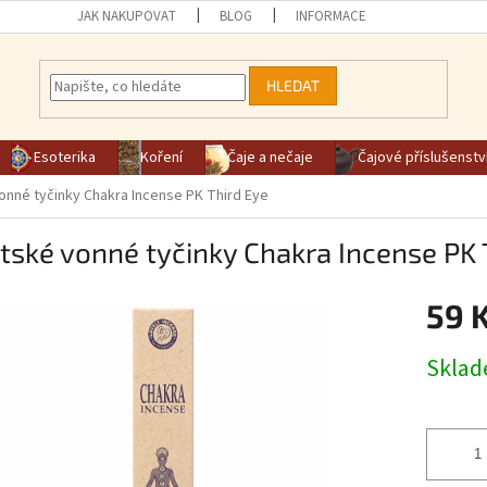
JAK NAKUPOVAT
BLOG
INFORMACE
HLEDAT
Esoterika
Koření
Čaje a nečaje
Čajové příslušenstv
onné tyčinky Chakra Incense PK Third Eye
tské vonné tyčinky Chakra Incense PK 
59 
Měrná ce
Skla