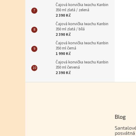
Čajová konvička Iwachu Kanbin
350 ml zlatá / zelená
2 390 Kč
Čajová konvička Iwachu Kanbin
350 ml zlatá / bílá
2 390 Kč
Čajová konvička Iwachu Kanbin
350 ml černá
1 990 Kč
Čajová konvička Iwachu Kanbin
350 ml červená
2 390 Kč
Zápatí
Blog
Santalové
posvátná 