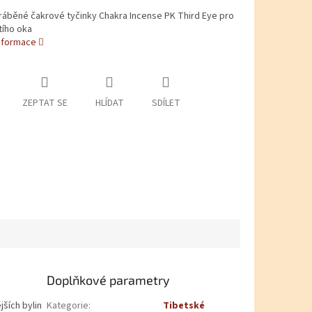
ráběné čakrové tyčinky Chakra Incense PK Third Eye pro
tího oka
informace
ZEPTAT SE
HLÍDAT
SDÍLET
Doplňkové parametry
ších bylin
Kategorie
:
Tibetské