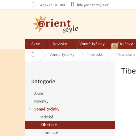
Přejít na obsah
+420 777 749 780
info@orientstyle.cz
Akce
Novinky
Vonné tyčinky
Stojánky
Domů
Vonné tyčinky
Tibetské
Tibetské v
Postranní panel
Tibe
Přeskočit kategorie
Kategorie
Akce
Novinky
Vonné tyčinky
Indické
Tibetské
Japonské