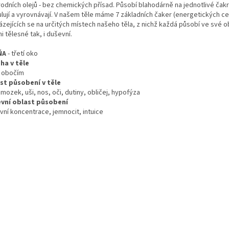
rodních olejů - bez chemických přísad. Působí blahodárně na jednotlivé čakr
ulují a vyrovnávají. V našem těle máme 7 základních čaker (energetických ce
zejících se na určitých místech našeho těla, z nichž každá působí ve své ob
i tělesné tak, i duševní.
ŇA
- třetí oko
ha v těle
 obočím
st působení v těle
mozek, uši, nos, oči, dutiny, obličej, hypofýza
vní oblast působení
vní koncentrace, jemnocit, intuice