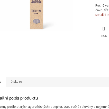
Ručně vy
čakru tře
Detailní 
TISK
s
Diskuze
ailní popis produktu
beny podle starých ayurvédských receptur. Jsou ručně rolovány z nejjemněj