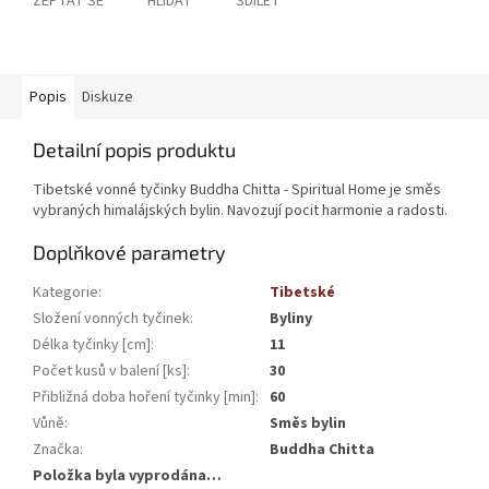
ZEPTAT SE
HLÍDAT
SDÍLET
Popis
Diskuze
Detailní popis produktu
Tibetské vonné tyčinky Buddha Chitta - Spiritual Home je směs
vybraných himalájských bylin. Navozují pocit harmonie a radosti.
Doplňkové parametry
Kategorie
:
Tibetské
Složení vonných tyčinek
:
Byliny
Délka tyčinky [cm]
:
11
Počet kusů v balení [ks]
:
30
Přibližná doba hoření tyčinky [min]
:
60
Vůně
:
Směs bylin
Značka
:
Buddha Chitta
Položka byla vyprodána…