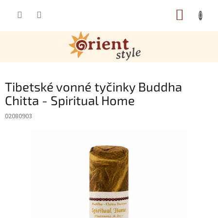
Přejít na obsah
NÁKUP
Tibetské vonné tyčinky Buddha
Chitta - Spiritual Home
02080903