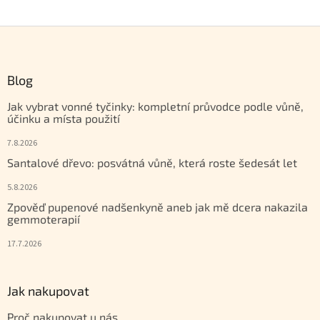
Zápatí
Blog
Jak vybrat vonné tyčinky: kompletní průvodce podle vůně,
účinku a místa použití
7.8.2026
Santalové dřevo: posvátná vůně, která roste šedesát let
5.8.2026
Zpověď pupenové nadšenkyně aneb jak mě dcera nakazila
gemmoterapií
17.7.2026
Jak nakupovat
Proč nakupovat u nás