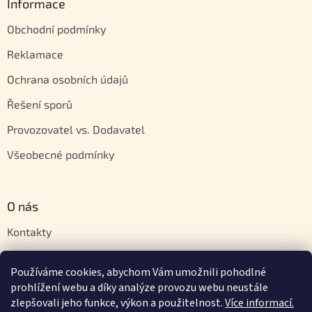
Informace
Obchodní podmínky
Reklamace
Ochrana osobních údajů
Řešení sporů
Provozovatel vs. Dodavatel
Všeobecné podmínky
O nás
Kontakty
Velkoobchod
Používáme cookies, abychom Vám umožnili pohodlné
Napište nám
prohlížení webu a díky analýze provozu webu neustále
zlepšovali jeho funkce, výkon a použitelnost.
Více informací.