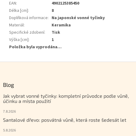
EAN
:
4902125385450
Délka [cm]
:
8
Doplňková informace
:
Na japonské vonné tyčinky
Materiál
:
Keramika
Specifické zdobení
:
Tisk
Výška [cm]
:
1
Položka byla vyprodána…
Zápatí
Blog
Jak vybrat vonné tyčinky: kompletní průvodce podle vůně,
účinku a místa použití
7.8.2026
Santalové dřevo: posvátná vůně, která roste šedesát let
5.8.2026