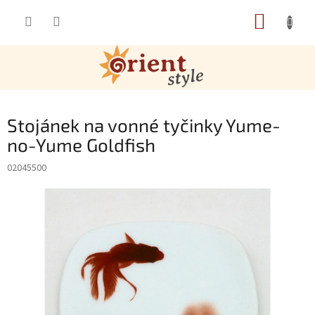
Přejít na obsah
NÁKUP
Stojánek na vonné tyčinky Yume-
no-Yume Goldfish
02045500