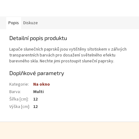
Popis
Diskuze
Detailní popis produktu
Lapače slunečních paprsků jsou vytištěny sítotiskem v zářivých
transparentních barvách pro dosažení světelného efektu
barevného skla. Nechte jimi prostoupit sluneční paprsky.
Doplňkové parametry
Kategorie
:
Na okno
Barva
:
Multi
Šířka [cm]
:
12
Výška [cm]
:
12
Zápatí