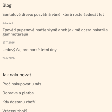
Blog
Santalové dřevo: posvátná vůně, která roste šedesát let
5.8.2026
Zpověď pupenové nadšenkyně aneb jak mě dcera nakazila
gemmoterapií
17.7.2026
Ledový čaj pro horké letní dny
24.6.2026
Jak nakupovat
Proč nakupovat u nás
Doprava a platba
Kdy dostanu zboží
Vrácení zboží