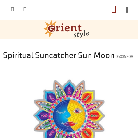
Přejít na obsah
NÁKUP
Spiritual Suncatcher Sun Moon
05035809