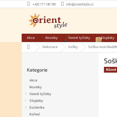
Přejít na obsah
+420 777 749 780
info@orientstyle.cz
Akce
Novinky
Vonné tyčinky
Stojánky
Domů
Dekorace
Sošky
Soška resin Buddh
Postranní panel
Soš
Přeskočit kategorie
Kategorie
Různé 
Akce
Novinky
Vonné tyčinky
Stojánky
Esoterika
Koření