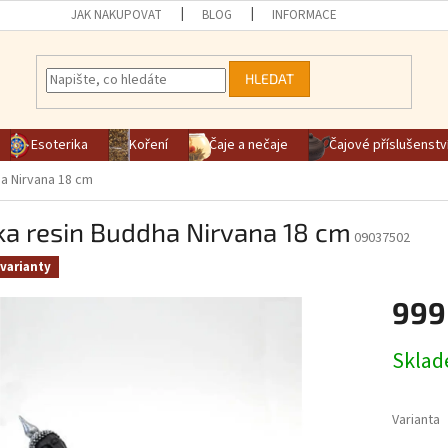
JAK NAKUPOVAT
BLOG
INFORMACE
HLEDAT
Esoterika
Koření
Čaje a nečaje
Čajové příslušenstv
a Nirvana 18 cm
ka resin Buddha Nirvana 18 cm
09037502
varianty
999
Měrná ce
Skla
Varianta