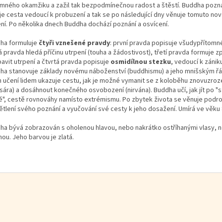
omného okamžiku a zažil tak bezpodmínečnou radost a štěstí. Buddha pozn
 je cesta vedoucí k probuzení a tak se po následující dny věnuje tomuto n
ení. Po několika dnech Buddha dochází poznání a osvícení.
ha formuluje
čtyři vznešené pravdy
: první pravda popisuje všudypřítomné
 pravda hledá příčinu utrpení (touha a žádostivost), třetí pravda formuje z
bavit utrpení a čtvrtá pravda popisuje
osmidílnou stezku
, vedoucí k zánik
ha stanovuje základy novému náboženství (buddhismu) a jeho mnišským ř
 učení lidem ukazuje cestu, jak je možné vymanit se z koloběhu znovuzroz
sára) a dosáhnout konečného osvobození (nirvána). Buddha učí, jak jít po "s
ě", cestě rovnováhy namísto extrémismu. Po zbytek života se věnuje pod
ětlení svého poznání a vyučování své cesty k jeho dosažení. Umírá ve věku 8
ha bývá zobrazován s oholenou hlavou, nebo nakrátko ostříhanými vlasy, 
ou. Jeho barvou je zlatá.