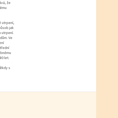
ává, že
ovému
 utrpení,
působ jak
u utrpení.
ádům. Ve
ení
třední
robnému
0 let.
někdy s