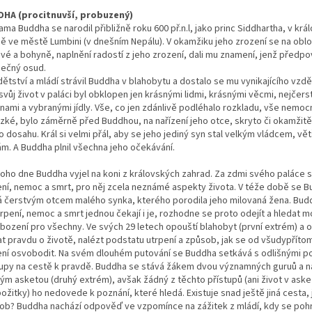
HA (procitnuvší, probuzený)
ma Buddha se narodil přibližně roku 600 př.n.l, jako princ Siddhartha, v krá
ně ve městě Lumbini (v dnešním Nepálu). V okamžiku jeho zrození se na oblo
vé a bohyně, naplnění radostí z jeho zrození, dali mu znamení, jenž předpo
mečný osud.
ětství a mládí strávil Buddha v blahobytu a dostalo se mu vynikajícího vzdě
svůj život v paláci byl obklopen jen krásnými lidmi, krásnými věcmi, nejčers
nami a vybranými jídly. Vše, co jen zdánlivě podléhalo rozkladu, vše nemocn
zké, bylo záměrně před Buddhou, na nařízení jeho otce, skryto či okamžitě
o dosahu. Král si velmi přál, aby se jeho jediný syn stal velkým vládcem, vět
ám. A Buddha plnil všechna jeho očekávání.
oho dne Buddha vyjel na koni z královských zahrad. Za zdmi svého paláce s
ení, nemoc a smrt, pro něj zcela neznámé aspekty života. V téže době se 
á čerstvým otcem malého synka, kterého porodila jeho milovaná žena. Bud
trpení, nemoc a smrt jednou čekají i je, rozhodne se proto odejít a hledat 
bození pro všechny. Ve svých 29 letech opouští blahobyt (první extrém) a 
at pravdu o životě, nalézt podstatu utrpení a způsob, jak se od všudypřít
ení osvobodit. Na svém dlouhém putování se Buddha setkává s odlišnými p
tupy na cestě k pravdě. Buddha se stává žákem dvou významných guruů a na 
ým asketou (druhý extrém), avšak žádný z těchto přístupů (ani život v askez
ožitky) ho nedovede k poznání, které hledá. Existuje snad ještě jiná cesta, 
ob? Buddha nachází odpověď ve vzpomínce na zážitek z mládí, kdy se pohr