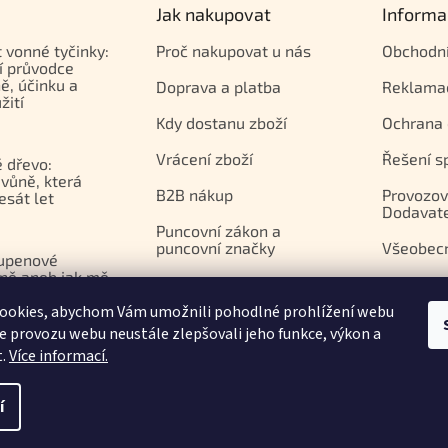
Jak nakupovat
Informa
t vonné tyčinky:
Proč nakupovat u nás
Obchodn
í průvodce
ě, účinku a
Doprava a platba
Reklama
žití
Kdy dostanu zboží
Ochrana 
Vrácení zboží
Řešení s
 dřevo:
vůně, která
B2B nákup
Provozov
esát let
Dodavat
Puncovní zákon a
puncovní značky
Všeobec
upenové
ně aneb jak mě
Platební brána Comgate
azila
ookies, abychom Vám umožnili pohodlné prohlížení webu
apií
ze provozu webu neustále zlepšovali jeho funkce, výkon a
t.
Více informací.
í
.