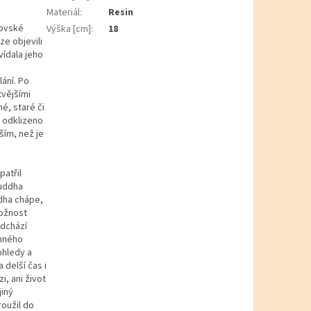
Materiál
:
Resin
lovské
Výška [cm]
:
18
ze objevili
vídala jeho
lání. Po
tvějšími
é, staré či
 odklizeno
ším, než je
patřil
Buddha
dha chápe,
možnost
odchází
omného
ohledy a
delší čas i
i, ani život
jiný
oužil do