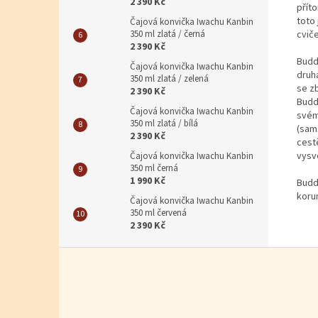
2 390 Kč
přít
toto
Čajová konvička Iwachu Kanbin
350 ml zlatá / černá
cvič
2 390 Kč
Budd
Čajová konvička Iwachu Kanbin
druhá
350 ml zlatá / zelená
se z
2 390 Kč
Budd
Čajová konvička Iwachu Kanbin
svém
350 ml zlatá / bílá
(sam
2 390 Kč
cest
vysv
Čajová konvička Iwachu Kanbin
350 ml černá
1 990 Kč
Budd
korun
Čajová konvička Iwachu Kanbin
350 ml červená
2 390 Kč
Zápatí