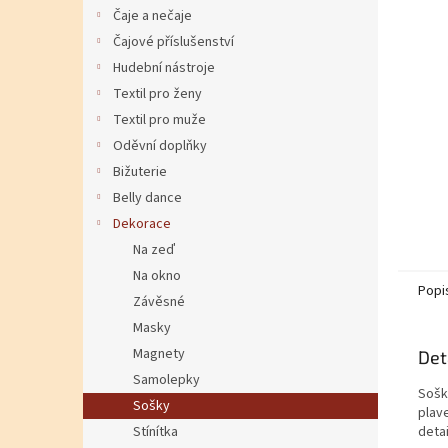
Čaje a nečaje
Čajové příslušenství
Hudební nástroje
Textil pro ženy
Textil pro muže
Oděvní doplňky
Bižuterie
Belly dance
Dekorace
Na zeď
Na okno
Popi
Závěsné
Masky
Magnety
Det
Samolepky
Soška
Sošky
plav
Stínítka
detai