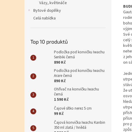
Vázy, květináče
BUDD
Bytové doplňky
Gauta
rodi
Celá nabídka
boho
výji
Své d
celý 
Top 10 produktů
květi
nehe
Podložka pod konvičku Iwachu
z jeh
Senbiki černá
890 Kč
on s
Podložka pod konvičku Iwachu
Jedn
Arare černá
utrp
890 Kč
stáv
Ohřívač na konvičku Iwachu
že u
černá
osvo
1 590 Kč
hled
utrp
Čajové sítko nerez 5 cm
přís
99 Kč
přísn
Čajová konvička Iwachu Kanbin
pro p
350 ml zlatá / hnědá
způs