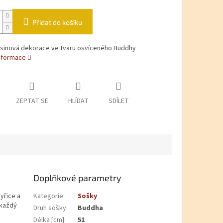
Přidat do košíku
esinová dekorace ve tvaru osvíceného Buddhy
informace
ZEPTAT SE
HLÍDAT
SDÍLET
Doplňkové parametry
yřice a
Kategorie
:
Sošky
 každý
Druh sošky
:
Buddha
Délka [cm]
:
51