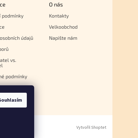
ce
O nás
í podmínky
Kontakty
ce
Velkoobchod
osobních údajů
Napište nám
porů
atel vs.
el
né podmínky
Souhlasím
Vytvořil Shoptet