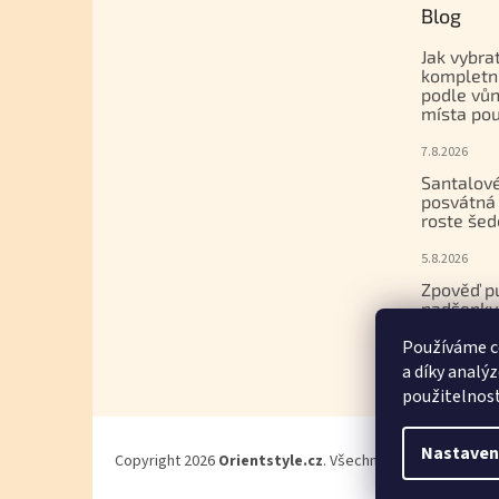
Blog
Jak vybra
kompletn
podle vůn
místa pou
7.8.2026
Santalové
posvátná 
roste šed
5.8.2026
Zpověď p
nadšenky
dcera nak
Používáme c
gemmoter
a díky analý
17.7.2026
použitelnos
Nastaven
Copyright 2026
Orientstyle.cz
. Všechna práva vyhrazena