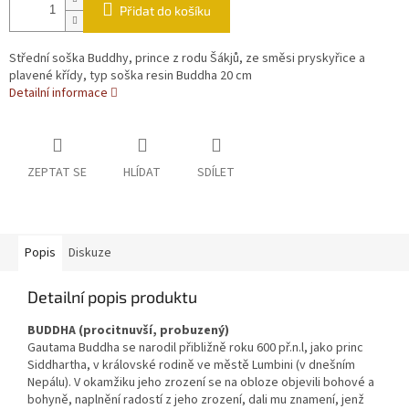
Přidat do košíku
Střední soška Buddhy, prince z rodu Šákjů, ze směsi pryskyřice a
plavené křídy, typ soška resin Buddha 20 cm
Detailní informace
ZEPTAT SE
HLÍDAT
SDÍLET
Popis
Diskuze
Detailní popis produktu
BUDDHA (procitnuvší, probuzený)
Gautama Buddha se narodil přibližně roku 600 př.n.l, jako princ
Siddhartha, v královské rodině ve městě Lumbini (v dnešním
Nepálu). V okamžiku jeho zrození se na obloze objevili bohové a
bohyně, naplnění radostí z jeho zrození, dali mu znamení, jenž