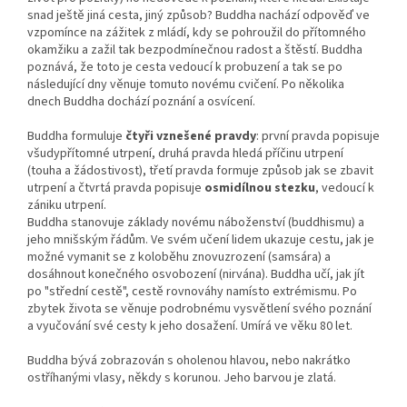
snad ještě jiná cesta, jiný způsob? Buddha nachází odpověď ve
vzpomínce na zážitek z mládí, kdy se pohroužil do přítomného
okamžiku a zažil tak bezpodmínečnou radost a štěstí. Buddha
poznává, že toto je cesta vedoucí k probuzení a tak se po
následující dny věnuje tomuto novému cvičení. Po několika
dnech Buddha dochází poznání a osvícení.
Buddha formuluje
čtyři vznešené pravdy
: první pravda popisuje
všudypřítomné utrpení, druhá pravda hledá příčinu utrpení
(touha a žádostivost), třetí pravda formuje způsob jak se zbavit
utrpení a čtvrtá pravda popisuje
osmidílnou stezku
, vedoucí k
zániku utrpení.
Buddha stanovuje základy novému náboženství (buddhismu) a
jeho mnišským řádům. Ve svém učení lidem ukazuje cestu, jak je
možné vymanit se z koloběhu znovuzrození (samsára) a
dosáhnout konečného osvobození (nirvána). Buddha učí, jak jít
po "střední cestě", cestě rovnováhy namísto extrémismu. Po
zbytek života se věnuje podrobnému vysvětlení svého poznání
a vyučování své cesty k jeho dosažení. Umírá ve věku 80 let.
Buddha bývá zobrazován s oholenou hlavou, nebo nakrátko
ostříhanými vlasy, někdy s korunou. Jeho barvou je zlatá.