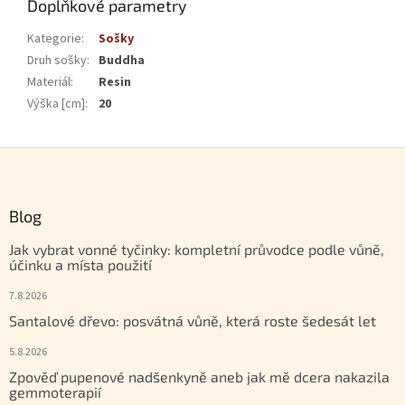
Doplňkové parametry
Kategorie
:
Sošky
Druh sošky
:
Buddha
Materiál
:
Resin
Výška [cm]
:
20
Zápatí
Blog
Jak vybrat vonné tyčinky: kompletní průvodce podle vůně,
účinku a místa použití
7.8.2026
Santalové dřevo: posvátná vůně, která roste šedesát let
5.8.2026
Zpověď pupenové nadšenkyně aneb jak mě dcera nakazila
gemmoterapií