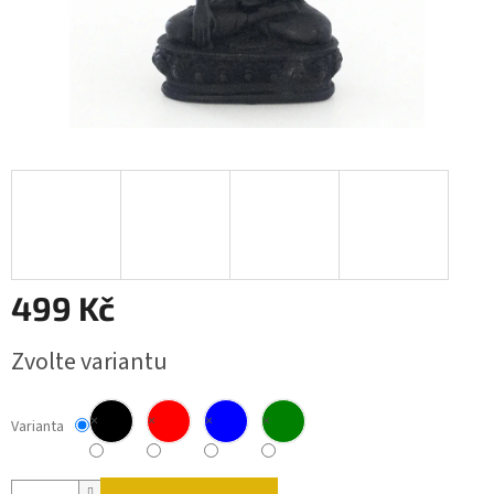
499 Kč
Měrná cena:
Zvolte variantu
×
×
×
×
Varianta