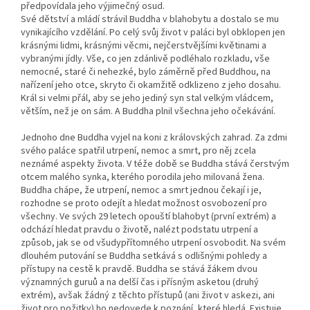
předpovídala jeho výjimečný osud.
Své dětství a mládí strávil Buddha v blahobytu a dostalo se mu
vynikajícího vzdělání. Po celý svůj život v paláci byl obklopen jen
krásnými lidmi, krásnými věcmi, nejčerstvějšími květinami a
vybranými jídly. Vše, co jen zdánlivě podléhalo rozkladu, vše
nemocné, staré či nehezké, bylo záměrně před Buddhou, na
nařízení jeho otce, skryto či okamžitě odklizeno z jeho dosahu.
Král si velmi přál, aby se jeho jediný syn stal velkým vládcem,
větším, než je on sám. A Buddha plnil všechna jeho očekávání.
Jednoho dne Buddha vyjel na koni z královských zahrad. Za zdmi
svého paláce spatřil utrpení, nemoc a smrt, pro něj zcela
neznámé aspekty života. V téže době se Buddha stává čerstvým
otcem malého synka, kterého porodila jeho milovaná žena.
Buddha chápe, že utrpení, nemoc a smrt jednou čekají i je,
rozhodne se proto odejít a hledat možnost osvobození pro
všechny. Ve svých 29 letech opouští blahobyt (první extrém) a
odchází hledat pravdu o životě, nalézt podstatu utrpení a
způsob, jak se od všudypřítomného utrpení osvobodit. Na svém
dlouhém putování se Buddha setkává s odlišnými pohledy a
přístupy na cestě k pravdě. Buddha se stává žákem dvou
významných guruů a na delší čas i přísným asketou (druhý
extrém), avšak žádný z těchto přístupů (ani život v askezi, ani
život pro požitky) ho nedovede k poznání, které hledá. Existuje