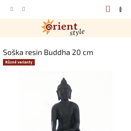
Přejít na obsah
NÁKUP
Soška resin Buddha 20 cm
Různé varianty