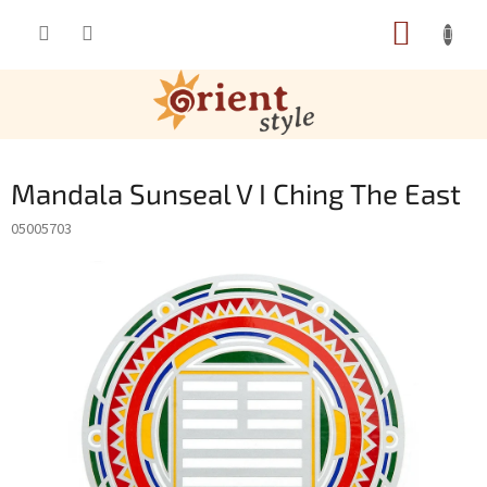
Přejít na obsah
NÁKUP
Mandala Sunseal V I Ching The East
05005703