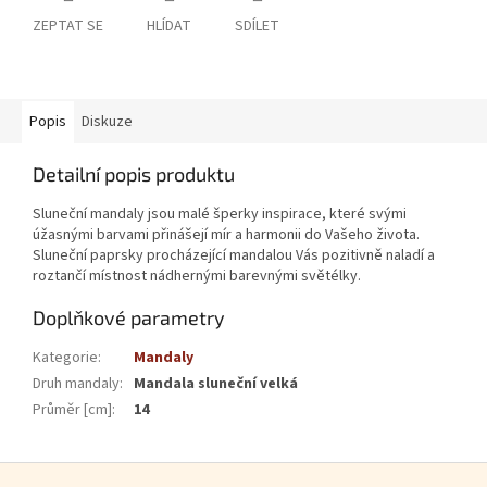
ZEPTAT SE
HLÍDAT
SDÍLET
Popis
Diskuze
Detailní popis produktu
Sluneční mandaly jsou malé šperky inspirace, které svými
úžasnými barvami přinášejí mír a harmonii do Vašeho života.
Sluneční paprsky procházející mandalou Vás pozitivně naladí a
roztančí místnost nádhernými barevnými světélky.
Doplňkové parametry
Kategorie
:
Mandaly
Druh mandaly
:
Mandala sluneční velká
Průměr [cm]
:
14
Zápatí