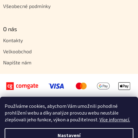
Všeobecné podmínky
O nás
Kontakty
Velkoobchod
Napište nám
Používáme cookies, abychom Vám umožnili pohodlné
Vytvořil Shoptet
prohlížení webu a díky analýze provozu webu neustále
zlepšovali jeho funkce, výkon a použitelnost.
Více informací.
Copyright 2026
Orientstyle.cz
. Všechna práva vyhrazena.
Provozovatel shopu: ORIDON s.r.o., Zábrdovická 917/11b, 615 00 Brno, IČ
Nastavení
29366844