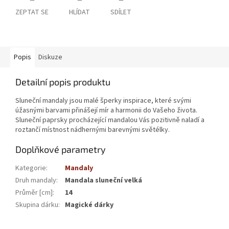
ZEPTAT SE
HLÍDAT
SDÍLET
Popis
Diskuze
Detailní popis produktu
Sluneční mandaly jsou malé šperky inspirace, které svými
úžasnými barvami přinášejí mír a harmonii do Vašeho života.
Sluneční paprsky procházející mandalou Vás pozitivně naladí a
roztančí místnost nádhernými barevnými světélky.
Doplňkové parametry
Kategorie
:
Mandaly
Druh mandaly
:
Mandala sluneční velká
Průměr [cm]
:
14
Skupina dárku
:
Magické dárky