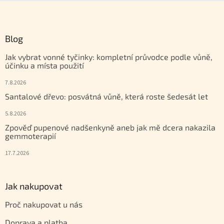
Zápatí
Blog
Jak vybrat vonné tyčinky: kompletní průvodce podle vůně,
účinku a místa použití
7.8.2026
Santalové dřevo: posvátná vůně, která roste šedesát let
5.8.2026
Zpověď pupenové nadšenkyně aneb jak mě dcera nakazila
gemmoterapií
17.7.2026
Jak nakupovat
Proč nakupovat u nás
Doprava a platba