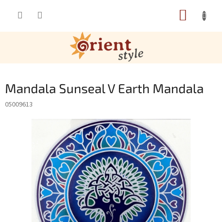
Přejít na obsah
NÁKUP
Mandala Sunseal V Earth Mandala
05009613