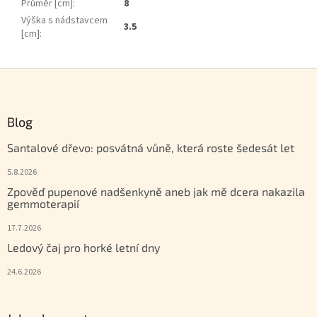
Průměr [cm]
:
8
Výška s nádstavcem
3.5
[cm]
:
Zápatí
Blog
Santalové dřevo: posvátná vůně, která roste šedesát let
5.8.2026
Zpověď pupenové nadšenkyně aneb jak mě dcera nakazila
gemmoterapií
17.7.2026
Ledový čaj pro horké letní dny
24.6.2026