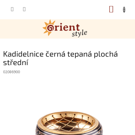
Přejít na obsah
NÁKUP
Kadidelnice černá tepaná plochá
střední
02086900