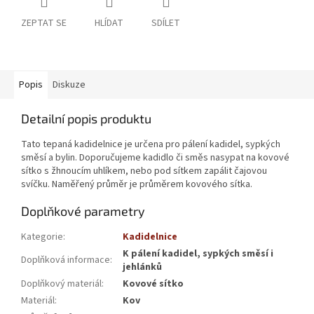
ZEPTAT SE
HLÍDAT
SDÍLET
Popis
Diskuze
Detailní popis produktu
Tato tepaná kadidelnice je určena pro pálení kadidel, sypkých
směsí a bylin. Doporučujeme kadidlo či směs nasypat na kovové
sítko s žhnoucím uhlíkem, nebo pod sítkem zapálit čajovou
svíčku. Naměřený průměr je průměrem kovového sítka.
Doplňkové parametry
Kategorie
:
Kadidelnice
K pálení kadidel, sypkých směsí i
Doplňková informace
:
jehlánků
Doplňkový materiál
:
Kovové sítko
Materiál
:
Kov