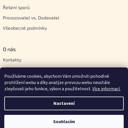
Řešení sporů
Provozovatel vs. Dodavatel
Všeobecné podmínky
O nás
Kontakty
Velkoobchod
Používáme cookies, abychom Vám umožnili pohodlné
Napište nám
prohlížení webu a díky analýze provozu webu neustále
zlepšovali jeho funkce, výkon a použitelnost.
Více informací.
Nastavení
Vytvořil Shoptet
Souhlasím
Copyright 2026
Orientstyle.cz
. Všechna práva vyhrazena.