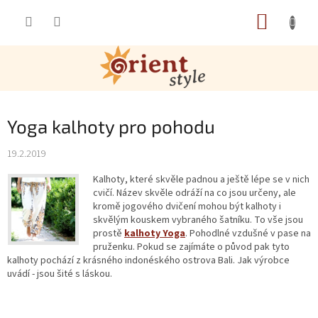
Přejít na obsah
NÁKUP
Yoga kalhoty pro pohodu
19.2.2019
Kalhoty, které skvěle padnou a ještě lépe se v nich
cvičí. Název skvěle odráží na co jsou určeny, ale
kromě jogového dvičení mohou být kalhoty i
skvělým kouskem vybraného šatníku. To vše jsou
prostě
kalhoty Yoga
. Pohodlné vzdušné v pase na
pruženku. Pokud se zajímáte o původ pak tyto
kalhoty pochází z krásného indonéského ostrova Bali. Jak výrobce
uvádí - jsou šité s láskou.