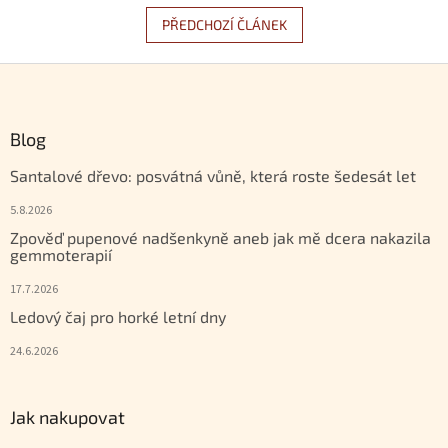
PŘEDCHOZÍ ČLÁNEK
Zápatí
Blog
Santalové dřevo: posvátná vůně, která roste šedesát let
5.8.2026
Zpověď pupenové nadšenkyně aneb jak mě dcera nakazila
gemmoterapií
17.7.2026
Ledový čaj pro horké letní dny
24.6.2026
Jak nakupovat