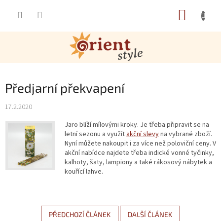
Přejít na obsah
NÁKUP
Předjarní překvapení
17.2.2020
Jaro blíží mílovými kroky. Je třeba připravit se na
letní sezonu a využít
akční slevy
na vybrané zboží.
Nyní můžete nakoupit i za více než poloviční ceny. V
akční nabídce najdete třeba indické vonné tyčinky,
kalhoty, šaty, lampiony a také rákosový nábytek a
kouřící lahve.
PŘEDCHOZÍ ČLÁNEK
DALŠÍ ČLÁNEK