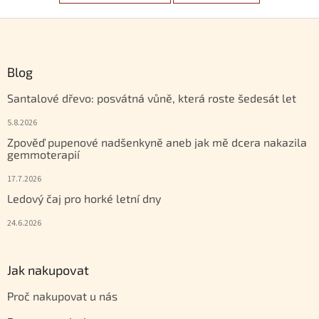
Zápatí
Blog
Santalové dřevo: posvátná vůně, která roste šedesát let
5.8.2026
Zpověď pupenové nadšenkyně aneb jak mě dcera nakazila
gemmoterapií
17.7.2026
Ledový čaj pro horké letní dny
24.6.2026
Jak nakupovat
Proč nakupovat u nás