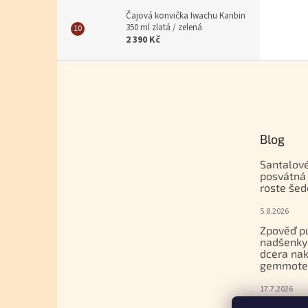
Čajová konvička Iwachu Kanbin
350 ml zlatá / zelená
2 390 Kč
Zápatí
Blog
Santalové
posvátná 
roste šed
5.8.2026
Zpověď p
nadšenky
dcera nak
gemmoter
17.7.2026
Ledový ča