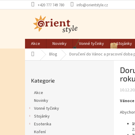
Přejít na obsah
+420 777 749 780
info@orientstyle.cz
Akce
Novinky
Vonné tyčinky
Stojánky
Domů
Blog
Doručení do Vánoc a pracovní doba 
Postranní panel
Doru
Přeskočit kategorie
rok
Kategorie
10.12.20
Akce
Novinky
Vánoce 
Vonné tyčinky
Abychom 
Stojánky
1
Esoterika
Z
Koření