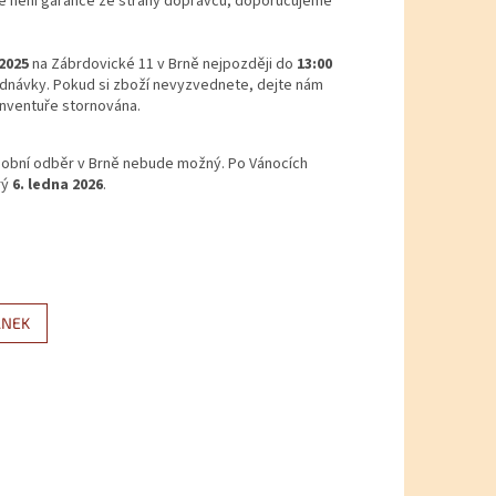
le není garance ze strany dopravců, doporučujeme
 2025
na Zábrdovické 11 v Brně nejpozději do
13:00
ednávky. Pokud si zboží nevyzvednete, dejte nám
inventuře stornována.
osobní odběr v Brně nebude možný. Po Vánocích
rý
6. ledna 2026
.
ÁNEK