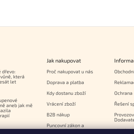
Jak nakupovat
Informa
 dřevo:
Proč nakupovat u nás
Obchodn
vůně, která
esát let
Doprava a platba
Reklama
Kdy dostanu zboží
Ochrana 
upenové
Vrácení zboží
Řešení s
ně aneb jak mě
azila
B2B nákup
Provozov
apií
Dodavat
Puncovní zákon a
puncovní značky
Všeobec
j pro horké