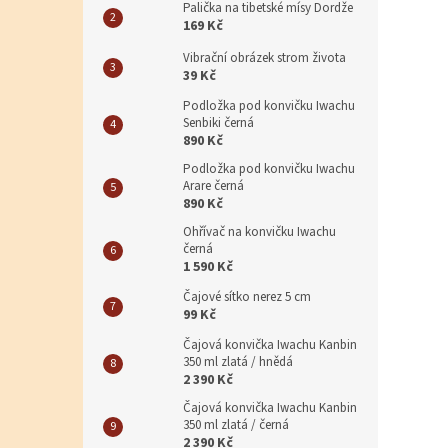
Palička na tibetské mísy Dordže
169 Kč
Vibrační obrázek strom života
39 Kč
Podložka pod konvičku Iwachu
Senbiki černá
890 Kč
Podložka pod konvičku Iwachu
Arare černá
890 Kč
Ohřívač na konvičku Iwachu
černá
1 590 Kč
Čajové sítko nerez 5 cm
99 Kč
Čajová konvička Iwachu Kanbin
350 ml zlatá / hnědá
2 390 Kč
Čajová konvička Iwachu Kanbin
350 ml zlatá / černá
2 390 Kč