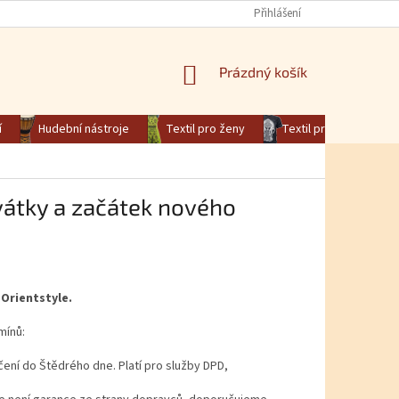
Přihlášení
NÁKUPNÍ KOŠÍK
Prázdný košík
í
Hudební nástroje
Textil pro ženy
Textil pro muže
vátky a začátek nového
Orientstyle.
mínů:
čení do Štědrého dne. Platí pro služby DPD,