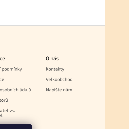
ce
O nás
í podmínky
Kontakty
ce
Velkoobchod
osobních údajů
Napište nám
porů
atel vs.
el
né podmínky