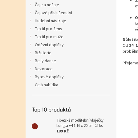
2
Čaje a nečaje
o
Čajové příslušenství
O
Hudební nástroje
t
Textil pro ženy
v
Textil pro muže
Důležit
Oděvní doplňky
Od
24. 1
proběhn
Bižuterie
Belly dance
Přejeme
Dekorace
Bytové doplňky
Celá nabídka
Top 10 produktů
Tibetské modlitební vlaječky
Lungta v4.1 16 x 20 cm 25 ks
189 Kč