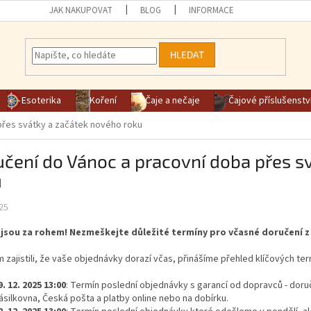
JAK NAKUPOVAT
BLOG
INFORMACE
HLEDAT
Esoterika
Koření
Čaje a nečaje
Čajové příslušenstv
přes svátky a začátek nového roku
čení do Vánoc a pracovní doba přes s
u
25
jsou za rohem! Nezmeškejte důležité termíny pro včasné doručení z 
zajistili, že vaše objednávky dorazí včas, přinášíme přehled klíčových ter
9. 12. 2025 13:00
: Termín poslední objednávky s garancí od dopravců - doru
ásilkovna, Česká pošta a platby online nebo na dobírku.