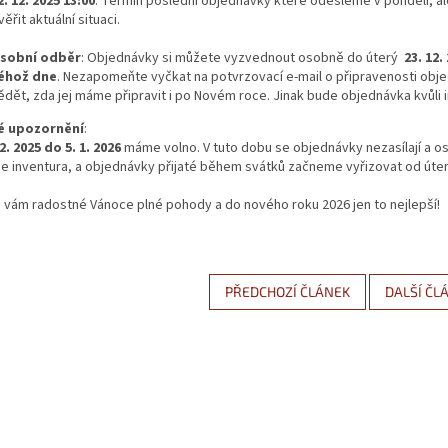
2. 12. 2025 13:00
: Termín poslední objednávky které odešleme v pondělí, a
věřit aktuální situaci.
sobní odběr
: Objednávky si můžete vyzvednout osobně do úterý
23. 12.
éhož dne
. Nezapomeňte vyčkat na potvrzovací e-mail o připravenosti obj
ědět, zda jej máme připravit i po Novém roce. Jinak bude objednávka kvůli 
é upozornění
:
2. 2025 do 5. 1. 2026
máme volno. V tuto dobu se objednávky nezasílají a 
e inventura, a objednávky přijaté během svátků začneme vyřizovat od úte
 vám radostné Vánoce plné pohody a do nového roku 2026 jen to nejlepší!
PŘEDCHOZÍ ČLÁNEK
DALŠÍ ČL